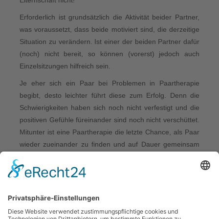
Erforderlich ist grundsätzlich die Aktivität beider Partner,
was voraussetzt, dass beide motiviert sind, die derzeitige
Situation zu verändern. Ist einer der beiden Partner dafür
(noch) nicht bereit, so können (vorerst) jedoch auch
Einzelsitzungen hilfreich sein.
Je eher sich ein Paar bei Problemen in Paartherapie
begibt, desto leichter führt diese zum Erfolg. Denn die
Schwierigkeiten haben sich noch nicht verfestigt und die
positiven Gefühle füreinander sind noch nicht verschüttet.
Mitunter ist eine Paartherapie die letzte Chance, als Paar
wieder zueinander zu finden und auf Dauer gemeinsam
glücklich zu sein.
Sich als Paar gemeinsam eine Therapie zu gönnen, heißt
aktiv in die Beziehung zu investieren und der Beziehung
noch eine Chance zu geben.