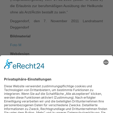
die Erlaubnis zur berufsmäßigen Ausübung der Heilkunde
ohne als Arzt/Ärztin bestallt zu sein.“
Deggendorf, den 7. November 2011 Landratsamt
Deggendorf
Bildmaterial
Foto M
Webdesign
Cornelia Andrös - Büro für Werbegrafik / etwas-
androes.de
Quelle:
https://www.e-recht24.de