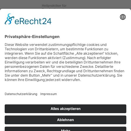
Heilpraktiker für
Psychotherapie
in Metten
Sascha Veitl
Heilpraktiker
in Metten auf
jameda